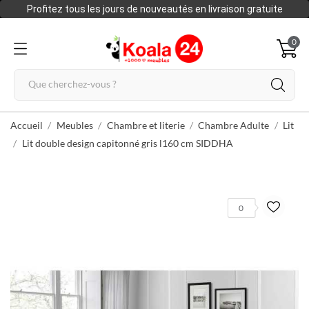
Profitez tous les jours de nouveautés en livraison gratuite
0
Accueil
Meubles
Chambre et literie
Chambre Adulte
Lit
Lit double design capitonné gris l160 cm SIDDHA
0