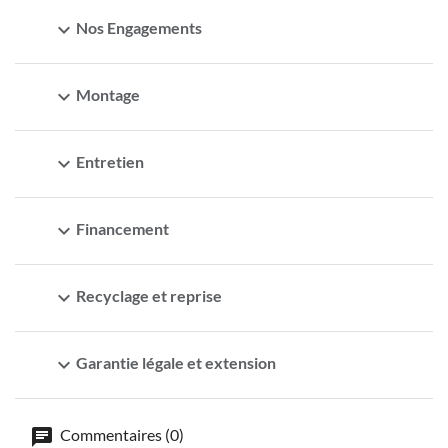
expand_more
Nos Engagements
expand_more
Montage
expand_more
Entretien
expand_more
Financement
expand_more
Recyclage et reprise
expand_more
Garantie légale et extension
Commentaires (0)