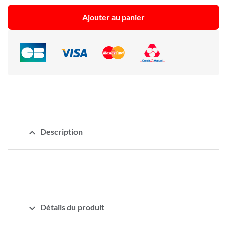
Ajouter au panier
expand_less
Description
expand_more
Détails du produit