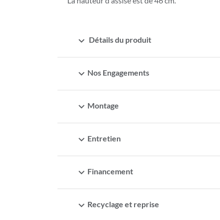
La hauteur d'assise est de 46 cm.
expand_more
Détails du produit
expand_more
Nos Engagements
expand_more
Montage
expand_more
Entretien
expand_more
Financement
expand_more
Recyclage et reprise