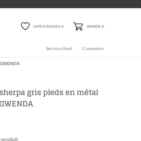
PANIER: 0
LISTE D'ENVIES:
0
Service client
Connexion
 cm GWENDA
sherpa gris pieds en métal
m GWENDA
 produit