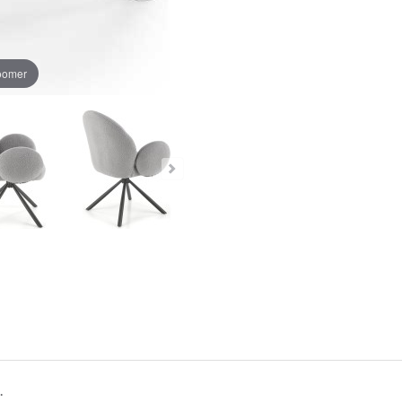
zoomer
.