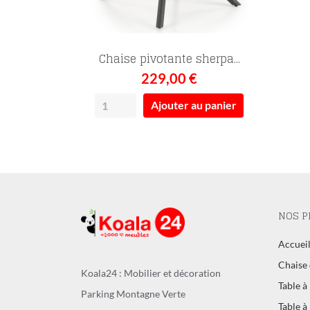
Chaise pivotante sherpa...
229,00 €
Ajouter au panier
NOS P
Accuei
Chaise 
Koala24 : Mobilier et décoration
Table à
Parking Montagne Verte
Table à