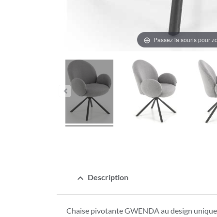
Passez la souris pour 
expand_less
Description
Chaise pivotante GWENDA au design unique