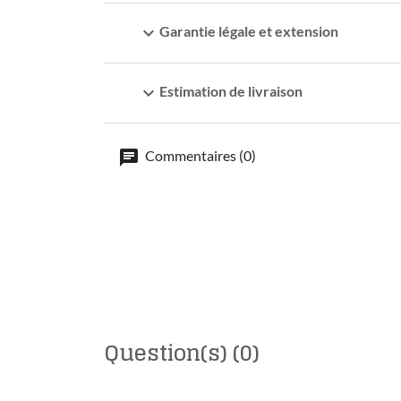
expand_more
Garantie légale et extension
expand_more
Estimation de livraison
Commentaires (0)
Question(s)
(0)