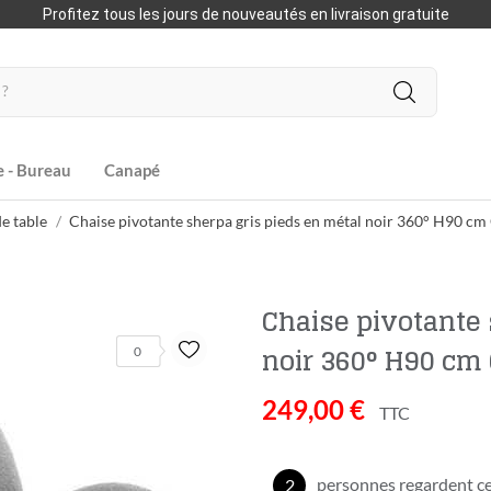
Profitez tous les jours de nouveautés en livraison gratuite
e - Bureau
Canapé
e table
Chaise pivotante sherpa gris pieds en métal noir 360° H90
Chaise pivotante 
noir 360° H90 c
0
249,00 €
TTC
personnes regardent ce
2