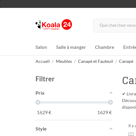
Salon
Salle à manger
Chambre
Entré
Accueil
Meubles
Canapé et Fauteuil
Canapé
Ca
Filtrer
Prix
✔ Livra
Découvr
disponi
1629
€
1629
€
Il y
Style