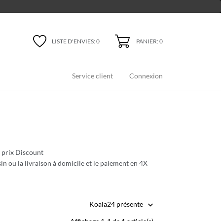
PANIER: 0
LISTE D'ENVIES:
0
Service client
Connexion
 prix Discount
n ou la livraison à domicile et le paiement en 4X
Koala24 présente
