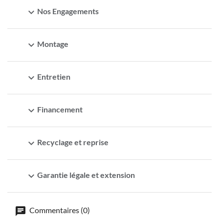
expand_more
Nos Engagements
expand_more
Montage
expand_more
Entretien
expand_more
Financement
expand_more
Recyclage et reprise
expand_more
Garantie légale et extension
Commentaires (0)