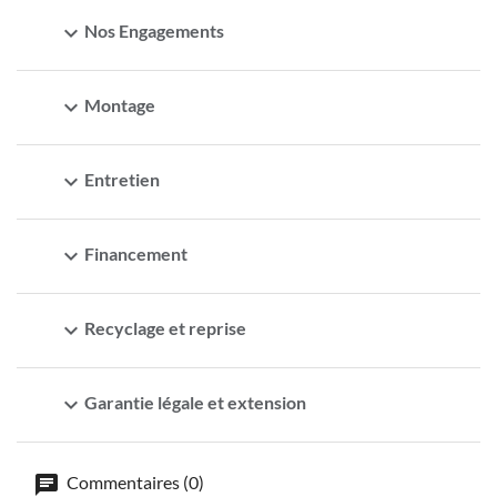
expand_more
Nos Engagements
expand_more
Montage
expand_more
Entretien
expand_more
Financement
expand_more
Recyclage et reprise
expand_more
Garantie légale et extension
Commentaires (0)