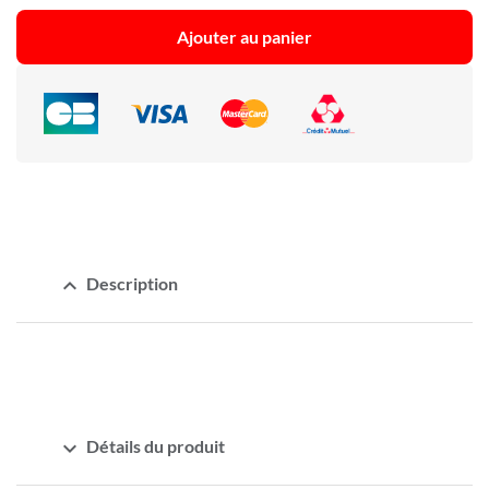
Ajouter au panier
expand_less
Description
expand_more
Détails du produit