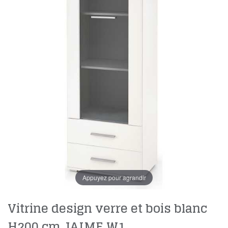
Appuyez pour agrandir
Vitrine design verre et bois blanc
H200 cm JAIME W1