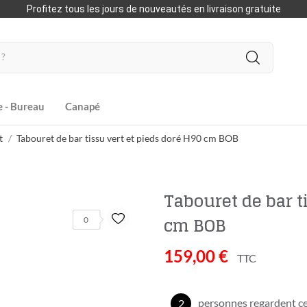
Profitez tous les jours de nouveautés en livraison gratuite
e - Bureau
Canapé
t
Tabouret de bar tissu vert et pieds doré H90 cm BOB
Tabouret de bar t
cm BOB
0
159,00 €
TTC
personnes regardent ce
2