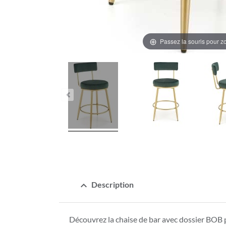
Passez la souris pour 
expand_less
Description
Découvrez la chaise de bar avec dossier BOB p