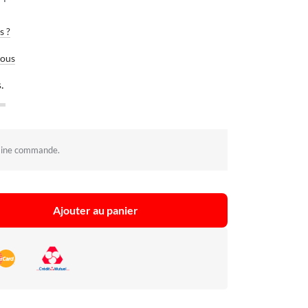
s ?
vous
.
aine commande.
Ajouter au panier