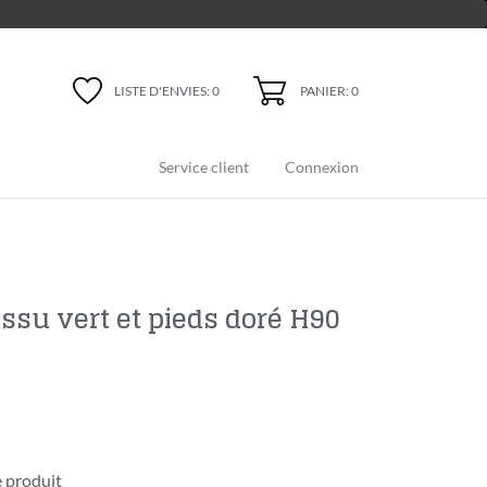
PANIER: 0
LISTE D'ENVIES:
0
Service client
Connexion
issu vert et pieds doré H90
 produit