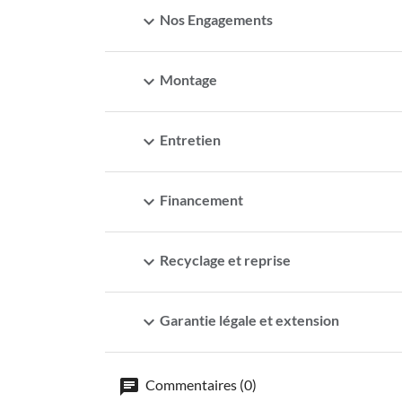
expand_more
Nos Engagements
expand_more
Montage
expand_more
Entretien
expand_more
Financement
expand_more
Recyclage et reprise
expand_more
Garantie légale et extension
Commentaires (0)