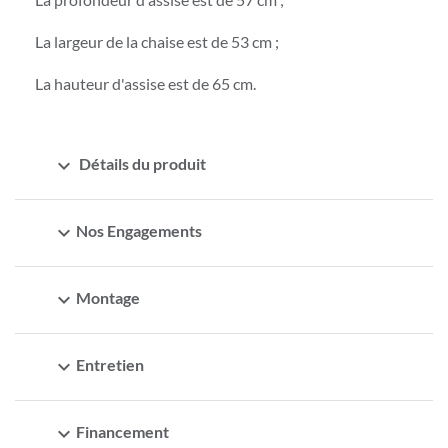
La largeur de la chaise est de 53 cm ;
La hauteur d'assise est de 65 cm.
expand_more
Détails du produit
expand_more
Nos Engagements
expand_more
Montage
expand_more
Entretien
expand_more
Financement