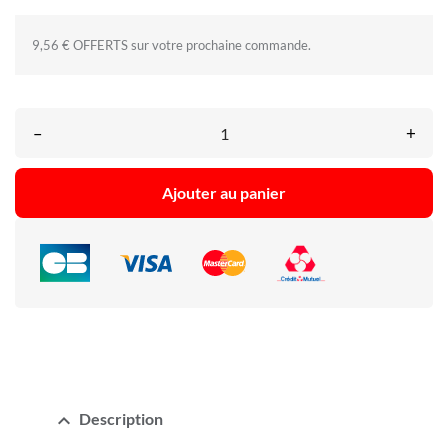
9,56 € OFFERTS sur votre prochaine commande.
–
+
Ajouter au panier
expand_less
Description