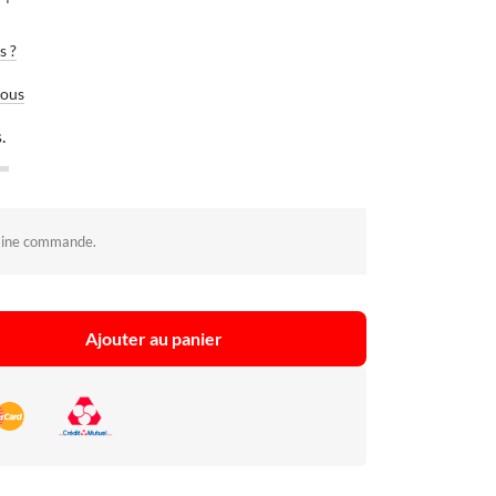
s ?
vous
.
aine commande.
Ajouter au panier