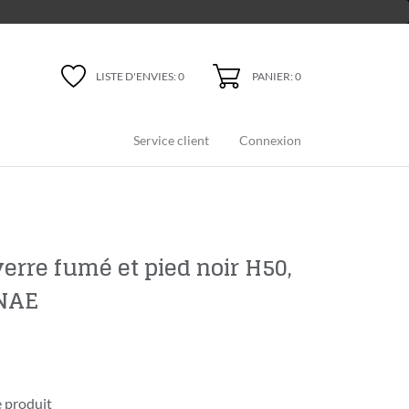
PANIER: 0
LISTE D'ENVIES:
0
Service client
Connexion
erre fumé et pied noir H50,
ANAE
 produit