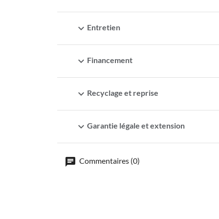
expand_more
Entretien
expand_more
Financement
expand_more
Recyclage et reprise
expand_more
Garantie légale et extension
Commentaires (0)