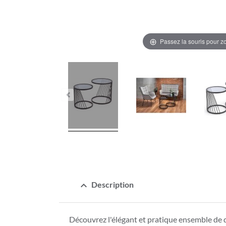
Passez la souris pour 
expand_less
Description
Découvrez l'élégant et pratique ensemble de