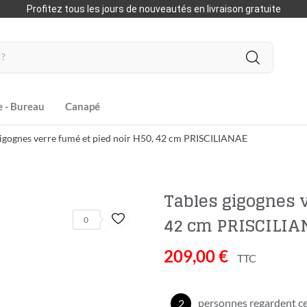
Profitez tous les jours de nouveautés en livraison gratuite
e - Bureau
Canapé
gigognes verre fumé et pied noir H50, 42 cm PRISCILIANAE
Tables gigognes v
42 cm PRISCILI
0
209,00 €
TTC
personnes regardent ce
2