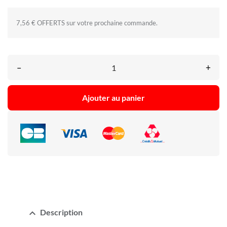
7,56 € OFFERTS sur votre prochaine commande.
–
+
Ajouter au panier
expand_less
Description