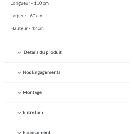
Longueur - 110 cm
Largeur - 60 cm
Hauteur - 42 cm
expand_more
Détails du produit
expand_more
Nos Engagements
expand_more
Montage
expand_more
Entretien
expand_more
Financement