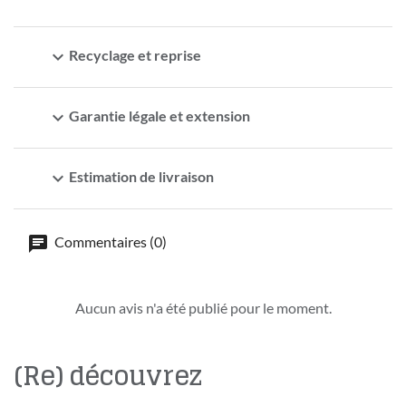
expand_more
Recyclage et reprise
expand_more
Garantie légale et extension
expand_more
Estimation de livraison
Commentaires (0)
Aucun avis n'a été publié pour le moment.
(Re) découvrez