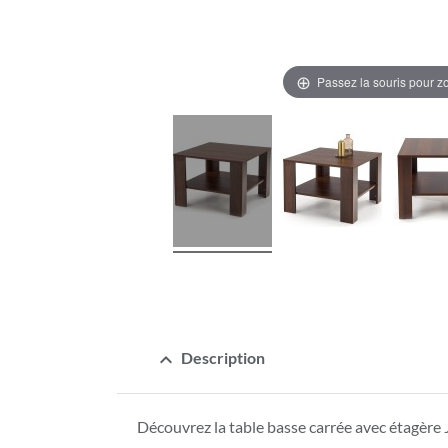
Passez la souris pour 
expand_less
Description
Découvrez la table basse carrée avec étagèr