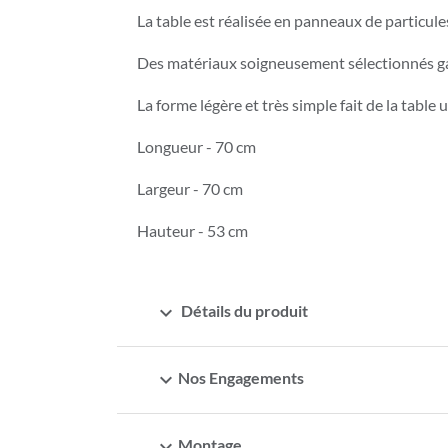
La table est réalisée en panneaux de particule
Des matériaux soigneusement sélectionnés gar
La forme légère et très simple fait de la tabl
Longueur - 70 cm
Largeur - 70 cm
Hauteur - 53 cm
expand_more
Détails du produit
expand_more
Nos Engagements
expand_more
Montage