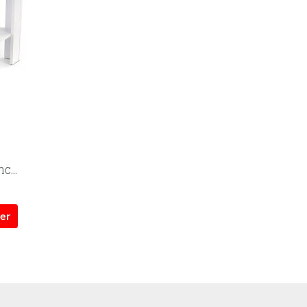
c...
ier