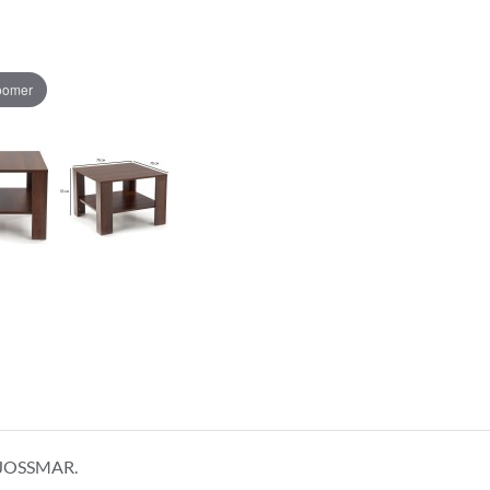
zoomer
e JOSSMAR.