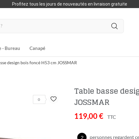
Profitez tous les jours de nouveautés en livraison gratuite
e - Bureau
Canapé
asse design bois foncé H53 cm JOSSMAR
Table basse desi
JOSSMAR
0
119,00 €
TTC
personnes regardent ce
2