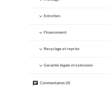
expand_more
Entretien
expand_more
Financement
expand_more
Recyclage et reprise
expand_more
Garantie légale et extension
Commentaires (0)