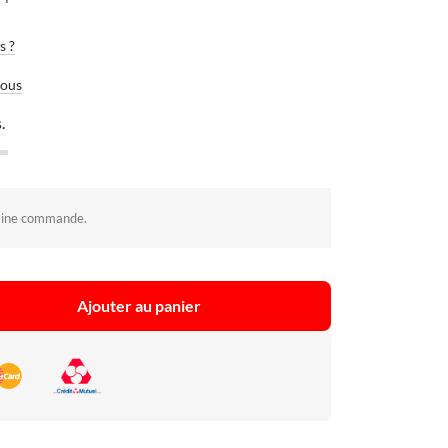
s ?
vous
.
aine commande.
Ajouter au panier