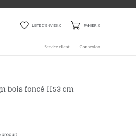
PANIER: 0
LISTE D'ENVIES:
0
Service client
Connexion
gn bois foncé H53 cm
 produit