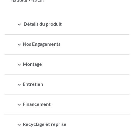
expand_more
Détails du produit
expand_more
Nos Engagements
expand_more
Montage
expand_more
Entretien
expand_more
Financement
expand_more
Recyclage et reprise