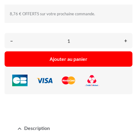
8,76 € OFFERTS sur votre prochaine commande.
–
+
Ajouter au panier
expand_less
Description