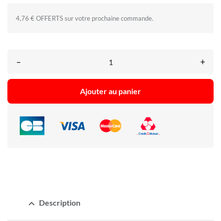
4,76 € OFFERTS sur votre prochaine commande.
–
+
Ajouter au panier
expand_less
Description