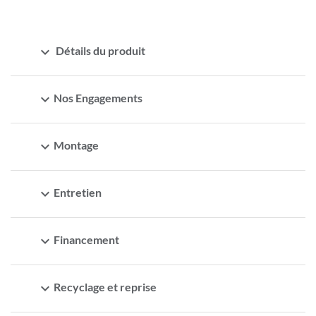
expand_more
Détails du produit
expand_more
Nos Engagements
expand_more
Montage
expand_more
Entretien
expand_more
Financement
expand_more
Recyclage et reprise