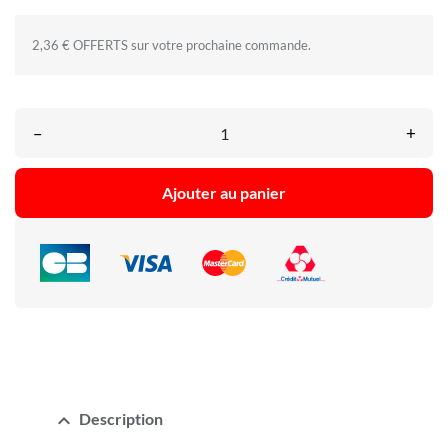
2,36 € OFFERTS sur votre prochaine commande.
–
+
Ajouter au panier
expand_less
Description