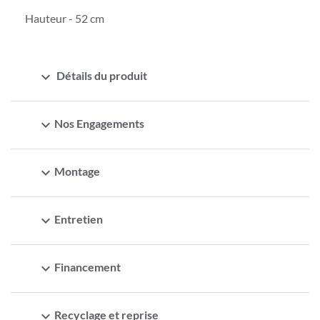
Hauteur - 52 cm
expand_more
Détails du produit
expand_more
Nos Engagements
expand_more
Montage
expand_more
Entretien
expand_more
Financement
expand_more
Recyclage et reprise