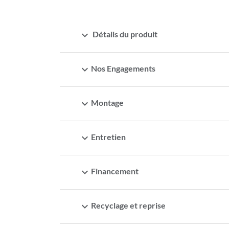
expand_more
Détails du produit
expand_more
Nos Engagements
expand_more
Montage
expand_more
Entretien
expand_more
Financement
expand_more
Recyclage et reprise