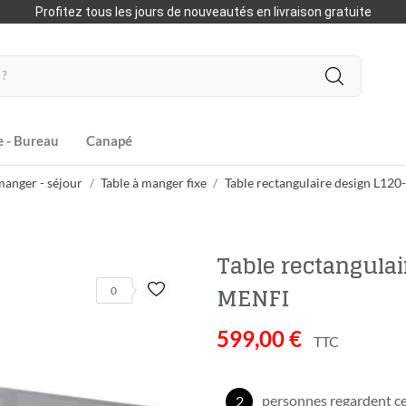
Profitez tous les jours de nouveautés en livraison gratuite
e - Bureau
Canapé
manger - séjour
Table à manger fixe
Table rectangulaire design L12
Table rectangula
MENFI
0
599,00 €
TTC
personnes regardent ce
2