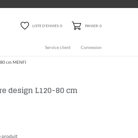
PANIER: 0
LISTE D'ENVIES:
0
Service client
Connexion
0-80 cm MENFI
ire design L120-80 cm
 produit