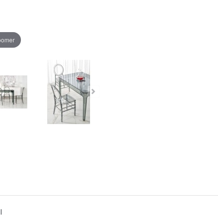
zoomer
I