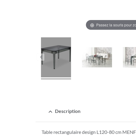
Passez la souris pour 
expand_less
Description
Table rectangulaire design L120-80 cm MENF