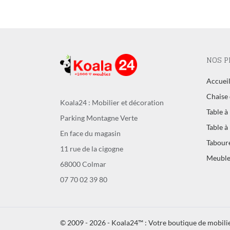
NOS P
Accuei
Chaise 
Koala24 : Mobilier et décoration
Table à
Parking Montagne Verte
Table à
En face du magasin
Tabour
11 rue de la cigogne
Meuble
68000 Colmar
07 70 02 39 80
© 2009 - 2026 - Koala24™ : Votre boutique de mobilie