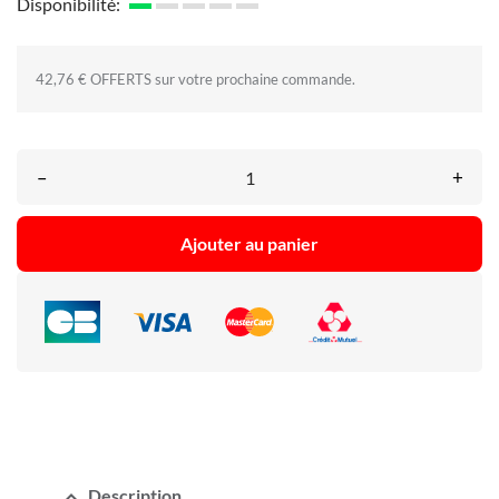
Disponibilité:
42,76 € OFFERTS sur votre prochaine commande.
–
+
Ajouter au panier
expand_less
Description