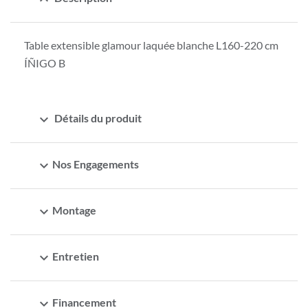
Table extensible glamour laquée blanche L160-220 cm
ÍÑIGO B
expand_more
Détails du produit
expand_more
Nos Engagements
expand_more
Montage
expand_more
Entretien
expand_more
Financement