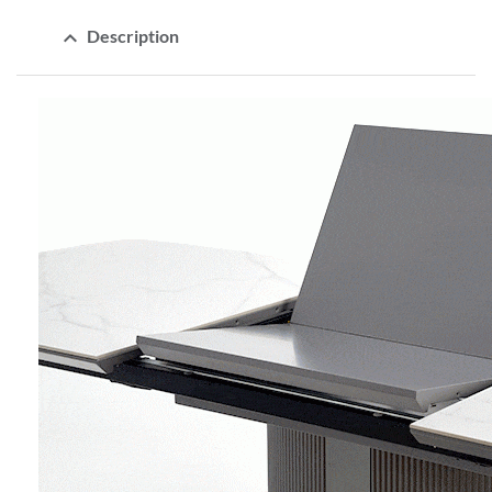
expand_less
Description