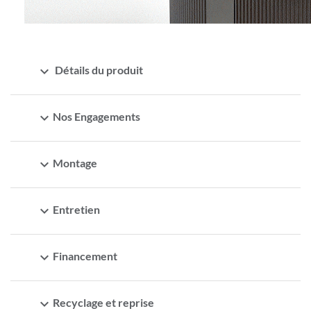
expand_more
Détails du produit
expand_more
Nos Engagements
expand_more
Montage
expand_more
Entretien
expand_more
Financement
expand_more
Recyclage et reprise