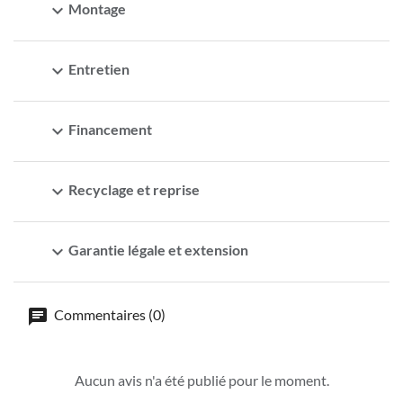
expand_more
Montage
expand_more
Entretien
expand_more
Financement
expand_more
Recyclage et reprise
expand_more
Garantie légale et extension
Commentaires (0)
Aucun avis n'a été publié pour le moment.