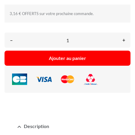
3,16 € OFFERTS sur votre prochaine commande.
–
+
Ajouter au panier
expand_less
Description