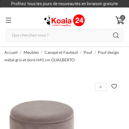
Profitez tous les jours de nouveautés en livraison gratuite
0
Accueil
Meubles
Canapé et Fauteuil
Pouf
Pouf design
métal gris et doré H41 cm GUALBERTO
0