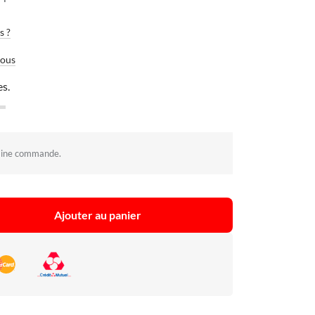
s ?
vous
es.
aine commande.
Ajouter au panier