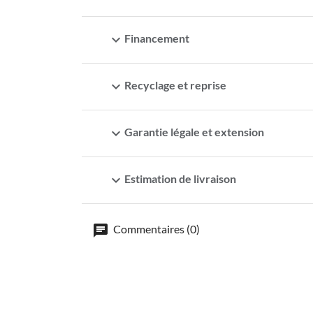
expand_more
Financement
expand_more
Recyclage et reprise
expand_more
Garantie légale et extension
expand_more
Estimation de livraison
Commentaires (0)