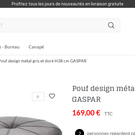
Profitez tous les jours de nouveautés en livraison gratuite
e - Bureau
Canapé
Pouf design métal gris et doré H38 cm GASPAR
Pouf design métal
GASPAR
0
169,00 €
TTC
personnes regardent ce
2