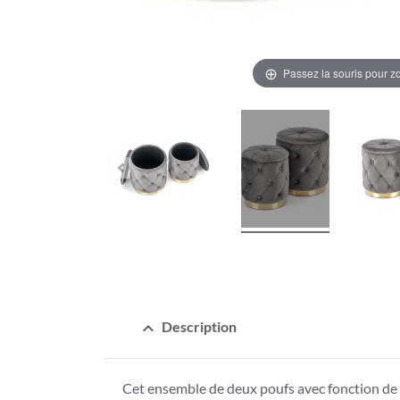
Passez la souris pour 
expand_less
Description
Cet ensemble de deux poufs avec fonction d