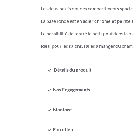
Les deux poufs ont des compartiments spacie
La base ronde est en
acier chromé et peinte 
La possibilité de rentré le petit pouf dans la
Idéal pour les salons, salles à manger ou ch
expand_more
Détails du produit
expand_more
Nos Engagements
expand_more
Montage
expand_more
Entretien