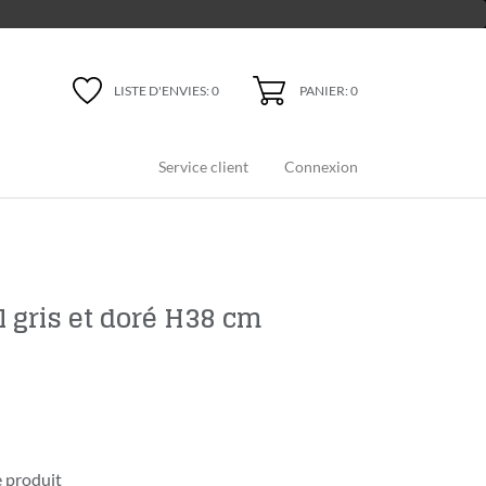
PANIER: 0
LISTE D'ENVIES:
0
Service client
Connexion
 gris et doré H38 cm
 produit