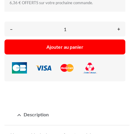
6,36 € OFFERTS sur votre prochaine commande.
–
+
Ajouter au panier
expand_less
Description