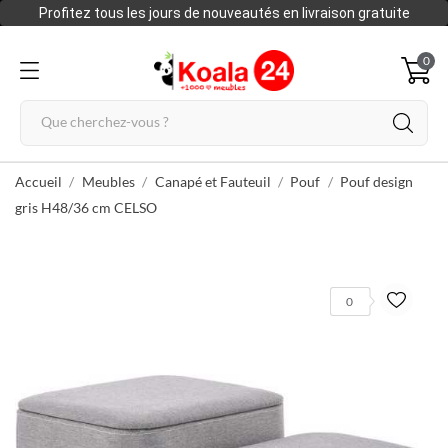
Profitez tous les jours de nouveautés en livraison gratuite
0
Accueil
Meubles
Canapé et Fauteuil
Pouf
Pouf design
gris H48/36 cm CELSO
0