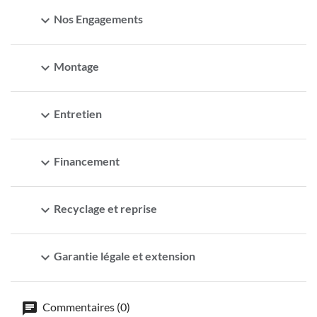
expand_more
Nos Engagements
expand_more
Montage
expand_more
Entretien
expand_more
Financement
expand_more
Recyclage et reprise
expand_more
Garantie légale et extension
Commentaires (0)