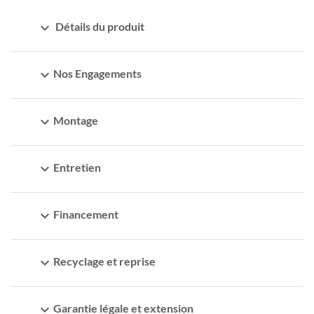
expand_more
Détails du produit
expand_more
Nos Engagements
expand_more
Montage
expand_more
Entretien
expand_more
Financement
expand_more
Recyclage et reprise
expand_more
Garantie légale et extension