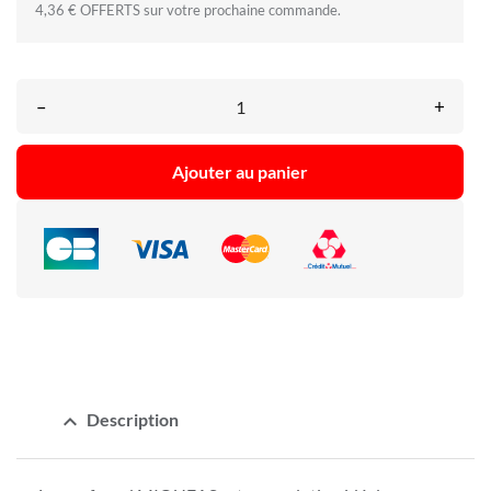
4,36 € OFFERTS sur votre prochaine commande.
–
+
Ajouter au panier
expand_less
Description