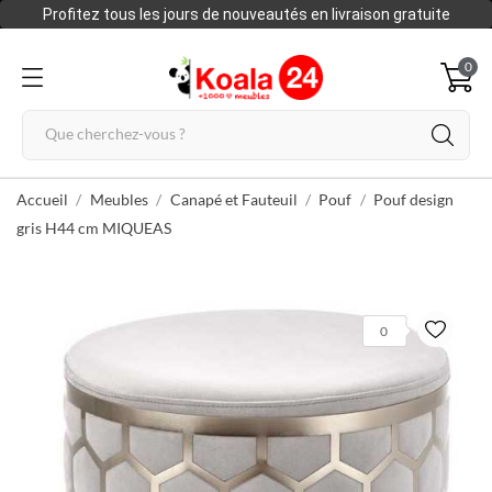
Profitez tous les jours de nouveautés en livraison gratuite
0
Accueil
Meubles
Canapé et Fauteuil
Pouf
Pouf design
gris H44 cm MIQUEAS
0