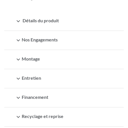
expand_more
Détails du produit
expand_more
Nos Engagements
expand_more
Montage
expand_more
Entretien
expand_more
Financement
expand_more
Recyclage et reprise