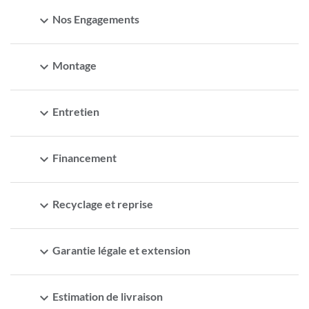
expand_more
Nos Engagements
expand_more
Montage
expand_more
Entretien
expand_more
Financement
expand_more
Recyclage et reprise
expand_more
Garantie légale et extension
expand_more
Estimation de livraison