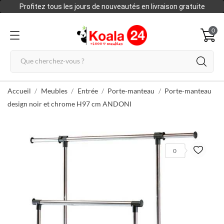
Profitez tous les jours de nouveautés en livraison gratuite
0
Accueil
Meubles
Entrée
Porte-manteau
Porte-manteau
design noir et chrome H97 cm ANDONI
0