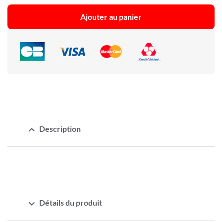
Ajouter au panier
expand_less
Description
expand_more
Détails du produit