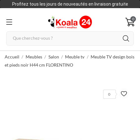
Profitez tous les jours de nouveautés en livraison gratuite
0
Accueil
Meubles
Salon
Meuble tv
Meuble TV design bois
et pieds noir H44 cm FLORENTINO
0