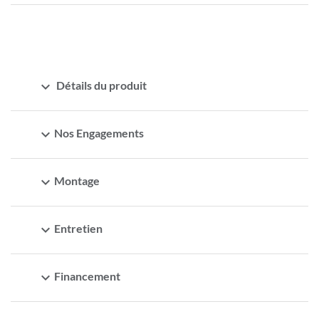
expand_more
Détails du produit
expand_more
Nos Engagements
expand_more
Montage
expand_more
Entretien
expand_more
Financement