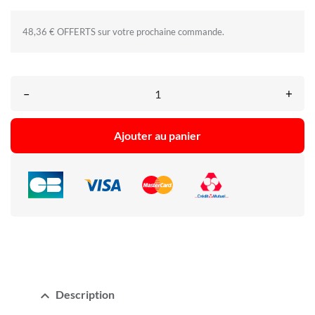
48,36 € OFFERTS sur votre prochaine commande.
–
+
Ajouter au panier
expand_less
Description