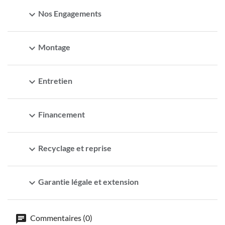
expand_more
Nos Engagements
expand_more
Montage
expand_more
Entretien
expand_more
Financement
expand_more
Recyclage et reprise
expand_more
Garantie légale et extension
Commentaires (0)