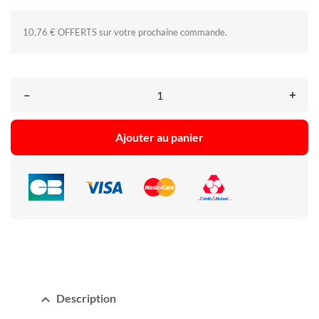
10,76 € OFFERTS sur votre prochaine commande.
–
+
Ajouter au panier
expand_less
Description