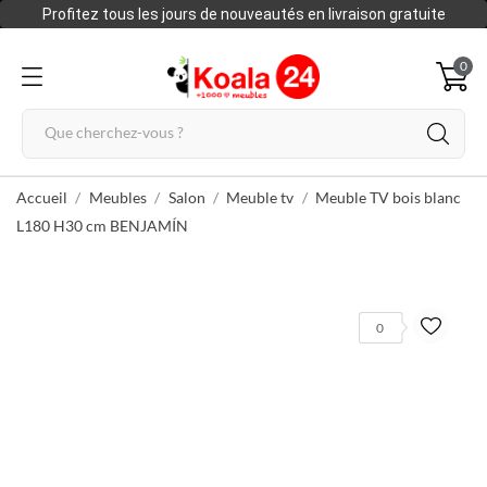
Profitez tous les jours de nouveautés en livraison gratuite
0
Accueil
Meubles
Salon
Meuble tv
Meuble TV bois blanc
L180 H30 cm BENJAMÍN
0