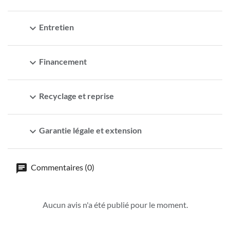
expand_more
Entretien
expand_more
Financement
expand_more
Recyclage et reprise
expand_more
Garantie légale et extension
Commentaires (0)
Aucun avis n'a été publié pour le moment.