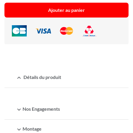
Ajouter au panier
expand_less
Détails du produit
expand_more
Nos Engagements
expand_more
Montage