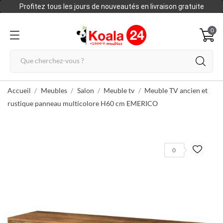
Profitez tous les jours de nouveautés en livraison gratuite
0
Accueil
Meubles
Salon
Meuble tv
Meuble TV ancien et
rustique panneau multicolore H60 cm EMERICO
0