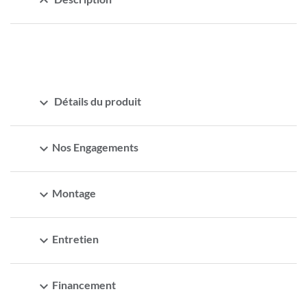
expand_less
expand_more
Détails du produit
expand_more
Nos Engagements
expand_more
Montage
expand_more
Entretien
expand_more
Financement