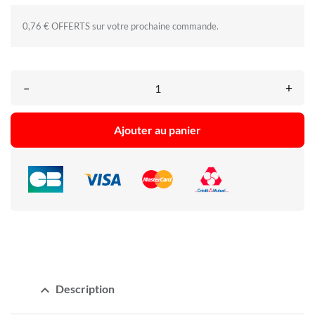
0,76 € OFFERTS sur votre prochaine commande.
–
+
Ajouter au panier
expand_less
Description