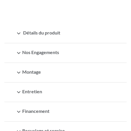
expand_more
Détails du produit
expand_more
Nos Engagements
expand_more
Montage
expand_more
Entretien
expand_more
Financement
Recyclage et reprise