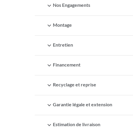
expand_more
Nos Engagements
expand_more
Montage
expand_more
Entretien
expand_more
Financement
expand_more
Recyclage et reprise
expand_more
Garantie légale et extension
expand_more
Estimation de livraison