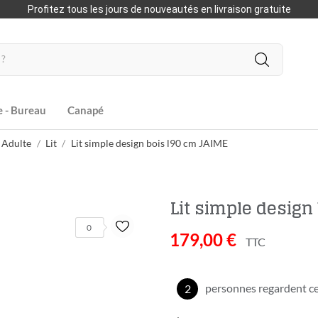
Profitez tous les jours de nouveautés en livraison gratuite
e - Bureau
Canapé
 Adulte
Lit
Lit simple design bois l90 cm JAIME
Lit simple design
0
179,00 €
TTC
personnes regardent ce
2