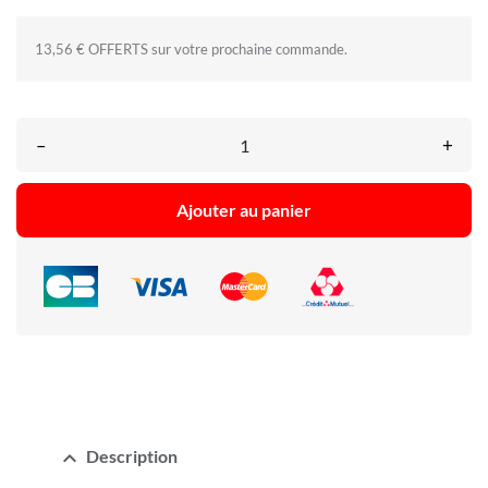
13,56 € OFFERTS sur votre prochaine commande.
–
+
Ajouter au panier
expand_less
Description