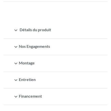
expand_more
Détails du produit
expand_more
Nos Engagements
expand_more
Montage
expand_more
Entretien
expand_more
Financement