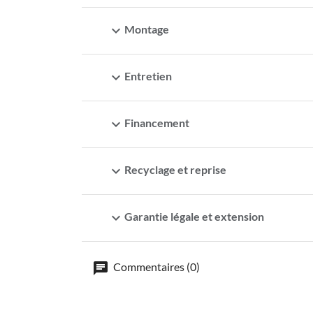
expand_more
Montage
expand_more
Entretien
expand_more
Financement
expand_more
Recyclage et reprise
expand_more
Garantie légale et extension
Commentaires (0)