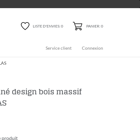
PANIER: 0
LISTE D'ENVIES:
0
Service client
Connexion
BLAS
nné design bois massif
AS
 produit