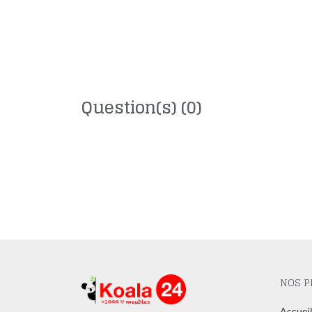
Question(s)
(0)
NOS P
Accuei