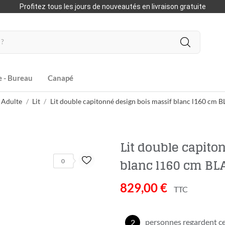
Profitez tous les jours de nouveautés en livraison gratuite
e - Bureau
Canapé
 Adulte
Lit
Lit double capitonné design bois massif blanc l160 cm 
Lit double capito
blanc l160 cm BL
0
829,00 €
TTC
personnes regardent ce
2