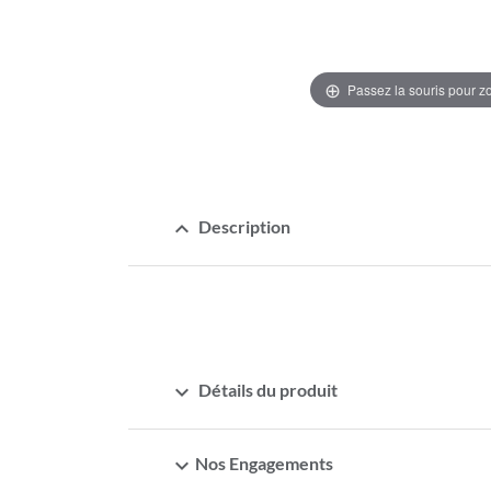
Passez la souris pour 
expand_less
Description
expand_more
Détails du produit
expand_more
Nos Engagements