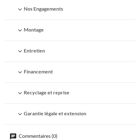
expand_more
Nos Engagements
expand_more
Montage
expand_more
Entretien
expand_more
Financement
expand_more
Recyclage et reprise
expand_more
Garantie légale et extension
Commentaires (0)