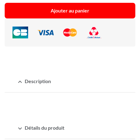
Ajouter au panier
expand_less
Description
expand_more
Détails du produit