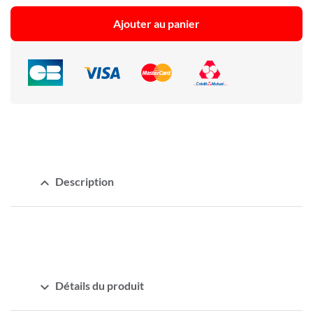
Ajouter au panier
expand_less
Description
expand_more
Détails du produit