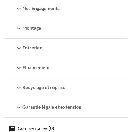
expand_more
Nos Engagements
expand_more
Montage
expand_more
Entretien
expand_more
Financement
expand_more
Recyclage et reprise
expand_more
Garantie légale et extension
Commentaires (0)