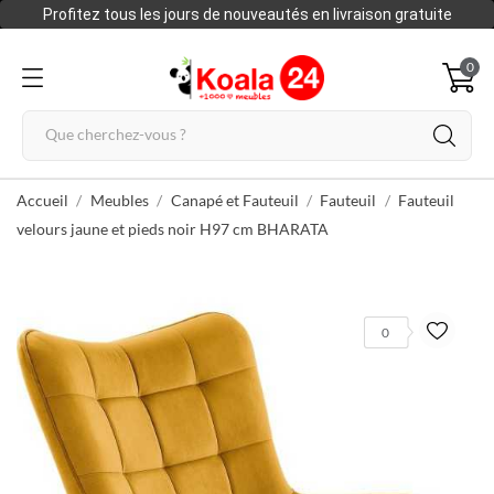
Profitez tous les jours de nouveautés en livraison gratuite
0
Accueil
Meubles
Canapé et Fauteuil
Fauteuil
Fauteuil
velours jaune et pieds noir H97 cm BHARATA
0