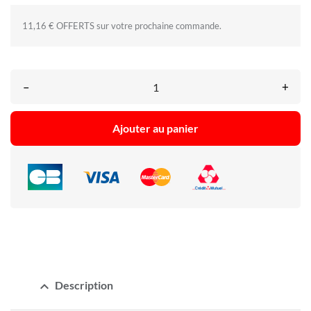
11,16 € OFFERTS sur votre prochaine commande.
–
+
Ajouter au panier
expand_less
Description