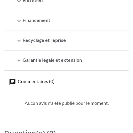
expand_more
Entretien
expand_more
Financement
expand_more
Recyclage et reprise
expand_more
Garantie légale et extension
Commentaires (0)
Aucun avis n'a été publié pour le moment.