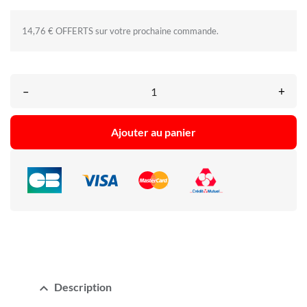
14,76 € OFFERTS sur votre prochaine commande.
–
+
Ajouter au panier
expand_less
Description