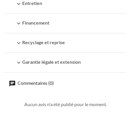
expand_more
Entretien
expand_more
Financement
expand_more
Recyclage et reprise
expand_more
Garantie légale et extension
Commentaires (0)
Aucun avis n'a été publié pour le moment.