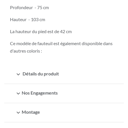
Profondeur - 75 cm
Hauteur - 103 cm
La hauteur du pied est de 42 cm
Ce modèle de fauteuil est également disponible dans
d'autres coloris :
expand_more
Détails du produit
expand_more
Nos Engagements
expand_more
Montage