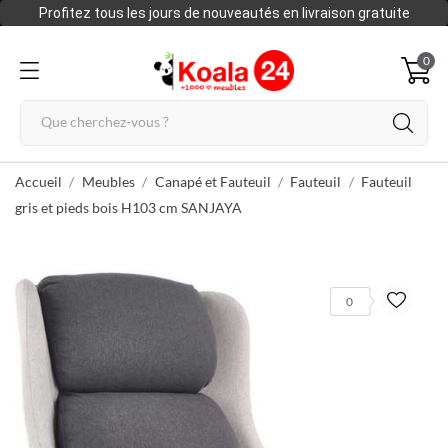
Profitez tous les jours de nouveautés en livraison gratuite
0
Accueil
Meubles
Canapé et Fauteuil
Fauteuil
Fauteuil
gris et pieds bois H103 cm SANJAYA
0