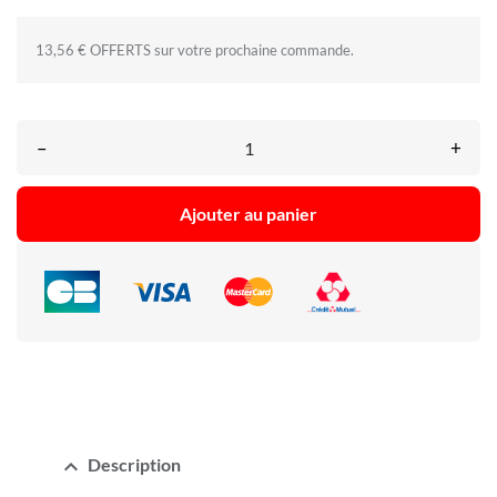
13,56 € OFFERTS sur votre prochaine commande.
–
+
Ajouter au panier
expand_less
Description