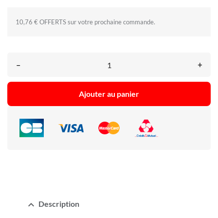
10,76 € OFFERTS sur votre prochaine commande.
–
+
Ajouter au panier
expand_less
Description