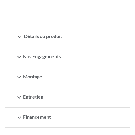
expand_more
Détails du produit
expand_more
Nos Engagements
expand_more
Montage
expand_more
Entretien
expand_more
Financement