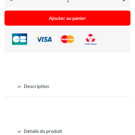
–
+
Ajouter au panier
expand_less
Description
expand_more
Détails du produit