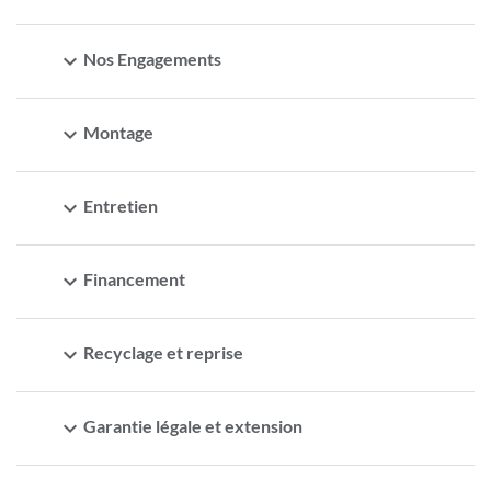
expand_more
Nos Engagements
expand_more
Montage
expand_more
Entretien
expand_more
Financement
expand_more
Recyclage et reprise
expand_more
Garantie légale et extension