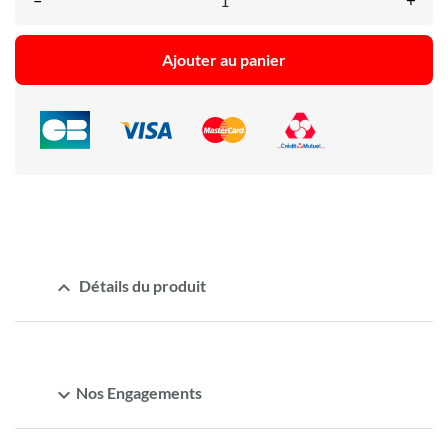
–
+
Ajouter au panier
expand_less
Détails du produit
expand_more
Nos Engagements