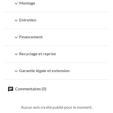
expand_more
Montage
expand_more
Entretien
expand_more
Financement
expand_more
Recyclage et reprise
expand_more
Garantie légale et extension
Commentaires (0)
Aucun avis n'a été publié pour le moment.