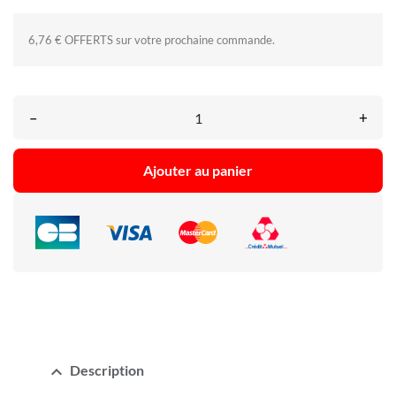
6,76 € OFFERTS sur votre prochaine commande.
–
+
Ajouter au panier
expand_less
Description