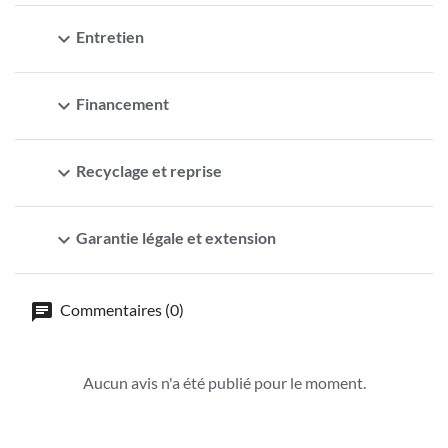
expand_more
Entretien
expand_more
Financement
expand_more
Recyclage et reprise
expand_more
Garantie légale et extension
Commentaires (0)
Aucun avis n'a été publié pour le moment.