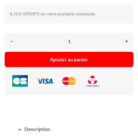
8,76 € OFFERTS sur votre prochaine commande.
–
+
Ajouter au panier
expand_less
Description