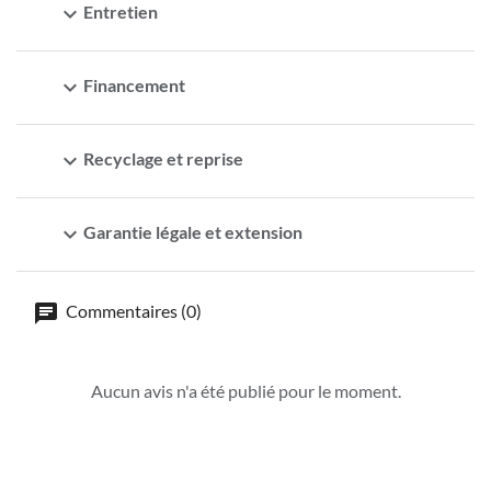
expand_more
Entretien
expand_more
Financement
expand_more
Recyclage et reprise
expand_more
Garantie légale et extension
Commentaires (0)
Aucun avis n'a été publié pour le moment.