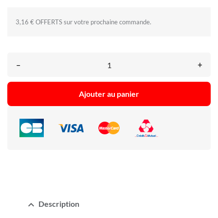
3,16 € OFFERTS sur votre prochaine commande.
–
+
Ajouter au panier
expand_less
Description