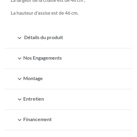
La hauteur d'assise est de 46 cm.
expand_more
Détails du produit
expand_more
Nos Engagements
expand_more
Montage
expand_more
Entretien
expand_more
Financement