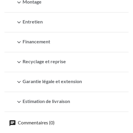
expand_more
Montage
expand_more
Entretien
expand_more
Financement
expand_more
Recyclage et reprise
expand_more
Garantie légale et extension
expand_more
Estimation de livraison
Commentaires (0)