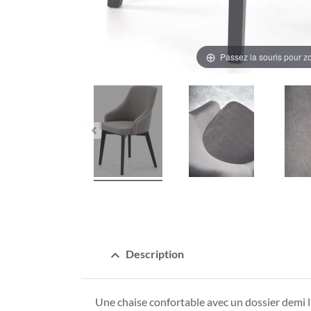
Passez la souris pour 
expand_less
Description
Une chaise confortable avec un dossier demi l