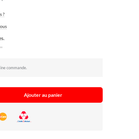
s ?
vous
es.
aine commande.
Ajouter au panier