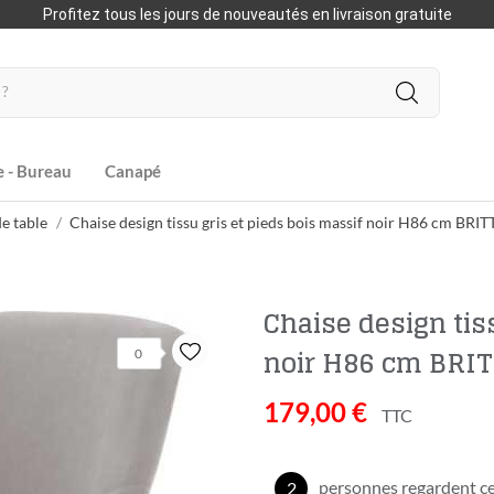
Profitez tous les jours de nouveautés en livraison gratuite
e - Bureau
Canapé
e table
Chaise design tissu gris et pieds bois massif noir H86 cm BRIT
Chaise design tis
noir H86 cm BRI
0
179,00 €
TTC
personnes regardent ce
2