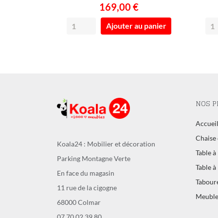
169,00 €
Ajouter au panier
NOS P
Accuei
Chaise 
Koala24 : Mobilier et décoration
Table à
Parking Montagne Verte
Table à
En face du magasin
Tabour
11 rue de la cigogne
Meuble
68000 Colmar
07 70 02 39 80