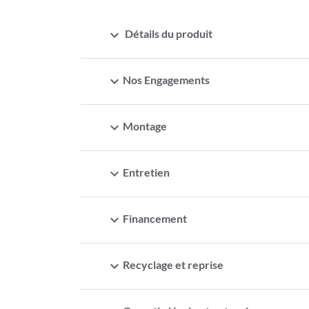
expand_more
Détails du produit
expand_more
Nos Engagements
expand_more
Montage
expand_more
Entretien
expand_more
Financement
expand_more
Recyclage et reprise