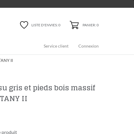
PANIER: 0
LISTE D'ENVIES:
0
Service client
Connexion
TANY II
su gris et pieds bois massif
TTANY II
 produit