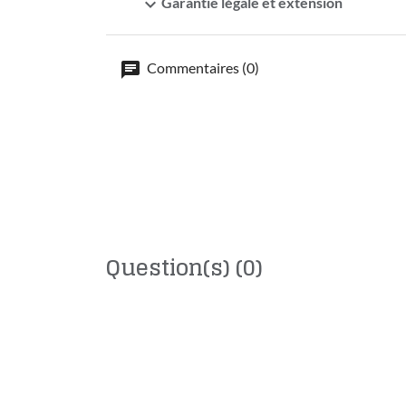
expand_more
Garantie légale et extension
Commentaires (0)
Question(s)
(0)