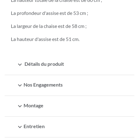
La profondeur d'assise est de 53 cm ;
La largeur de la chaise est de 58 cm ;
La hauteur d'assise est de 51 cm.
expand_more
Détails du produit
expand_more
Nos Engagements
expand_more
Montage
expand_more
Entretien