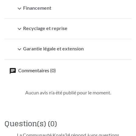
expand_more
Financement
expand_more
Recyclage et reprise
expand_more
Garantie légale et extension
Commentaires (0)
Aucun avis n'a été publié pour le moment.
Question(s)
(0)
La Communauté Koala24 répond à vos questions