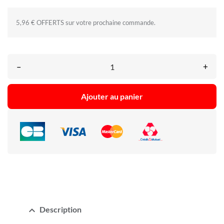
5,96 € OFFERTS sur votre prochaine commande.
–
+
Ajouter au panier
expand_less
Description