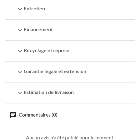
expand_more
Entretien
expand_more
Financement
expand_more
Recyclage et reprise
expand_more
Garantie légale et extension
expand_more
Estimation de livraison
Commentaires (0)
Aucun avis n'a été publié pour le moment.