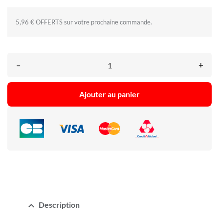
5,96 € OFFERTS sur votre prochaine commande.
–
+
Ajouter au panier
expand_less
Description