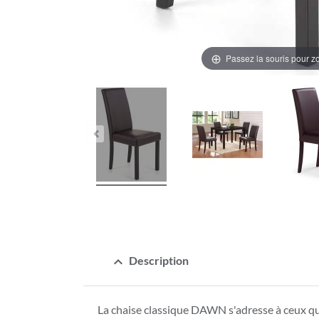
Passez la souris pour 
expand_less
Description
La chaise classique DAWN s'adresse à ceux qui 