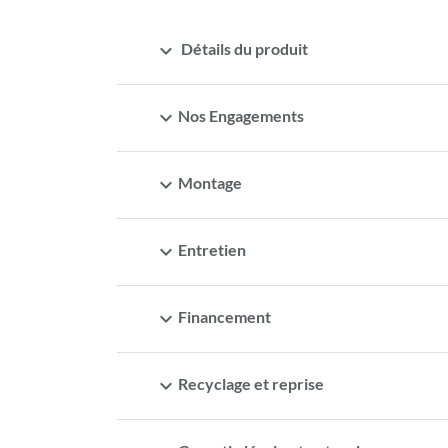
expand_more
Détails du produit
expand_more
Nos Engagements
expand_more
Montage
expand_more
Entretien
expand_more
Financement
expand_more
Recyclage et reprise