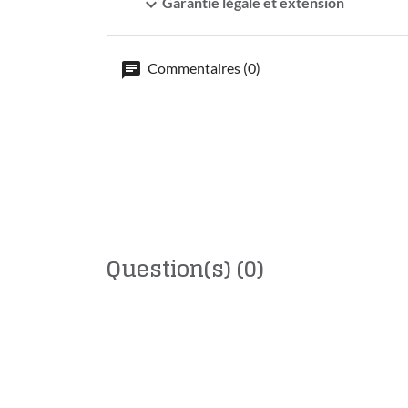
expand_more
Garantie légale et extension
Commentaires (0)
Question(s)
(0)