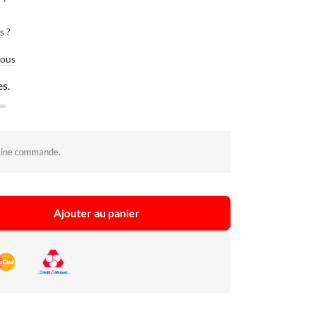
s ?
vous
es.
aine commande.
Ajouter au panier