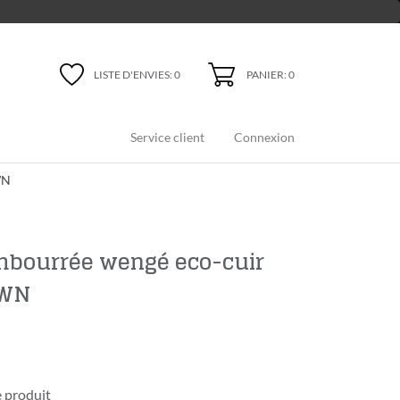
PANIER: 0
LISTE D'ENVIES:
0
Service client
Connexion
WN
mbourrée wengé eco-cuir
AWN
 produit