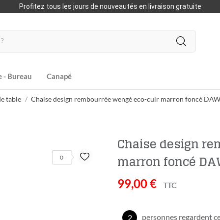
Profitez tous les jours de nouveautés en livraison gratuite
e - Bureau
Canapé
e table
Chaise design rembourrée wengé eco-cuir marron foncé DA
Chaise design re
marron foncé D
0
99,00 €
TTC
personnes regardent ce
2