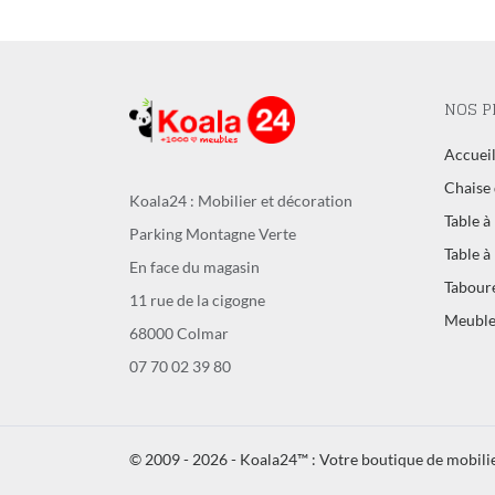
NOS P
Accuei
Chaise 
Koala24 : Mobilier et décoration
Table à
Parking Montagne Verte
Table à
En face du magasin
Tabour
11 rue de la cigogne
Meuble
68000 Colmar
07 70 02 39 80
© 2009 - 2026 - Koala24™ : Votre boutique de mobilie