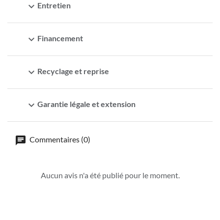
expand_more
Entretien
expand_more
Financement
expand_more
Recyclage et reprise
expand_more
Garantie légale et extension
Commentaires (0)
Aucun avis n'a été publié pour le moment.