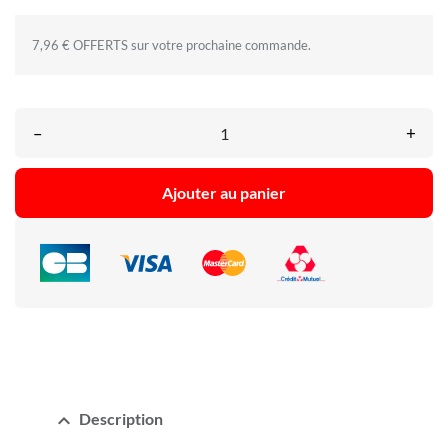
7,96 € OFFERTS sur votre prochaine commande.
–
+
Ajouter au panier
expand_less
Description