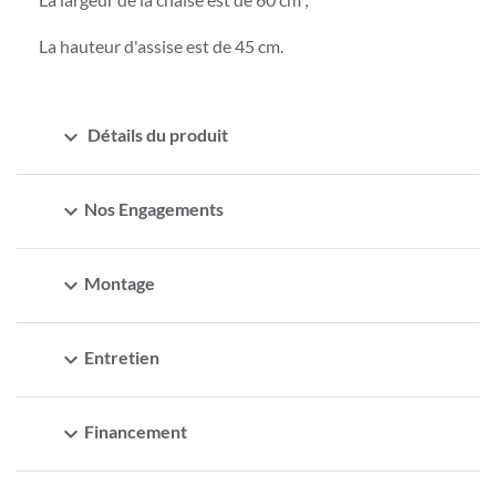
La hauteur d'assise est de 45 cm.
expand_more
Détails du produit
expand_more
Nos Engagements
expand_more
Montage
expand_more
Entretien
expand_more
Financement