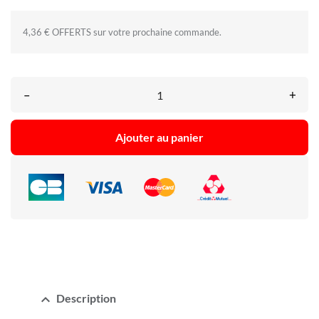
4,36 € OFFERTS sur votre prochaine commande.
–
+
Ajouter au panier
expand_less
Description