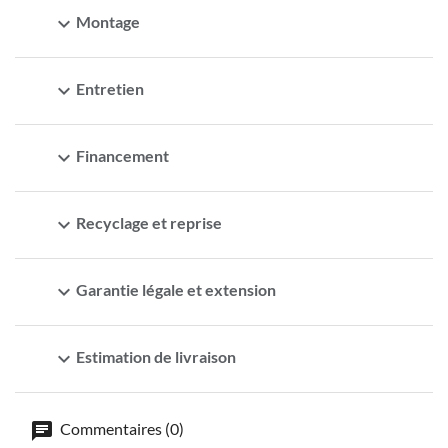
expand_more
Montage
expand_more
Entretien
expand_more
Financement
expand_more
Recyclage et reprise
expand_more
Garantie légale et extension
expand_more
Estimation de livraison
Commentaires (0)