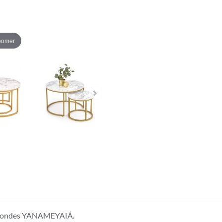
zoomer
s rondes YANAMEYAIÁ.