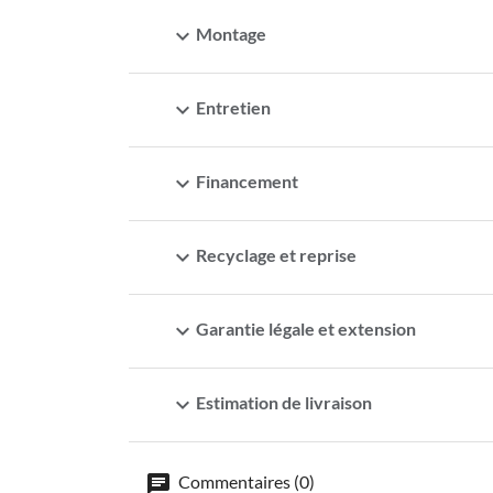
expand_more
Montage
expand_more
Entretien
expand_more
Financement
expand_more
Recyclage et reprise
expand_more
Garantie légale et extension
expand_more
Estimation de livraison
Commentaires (0)