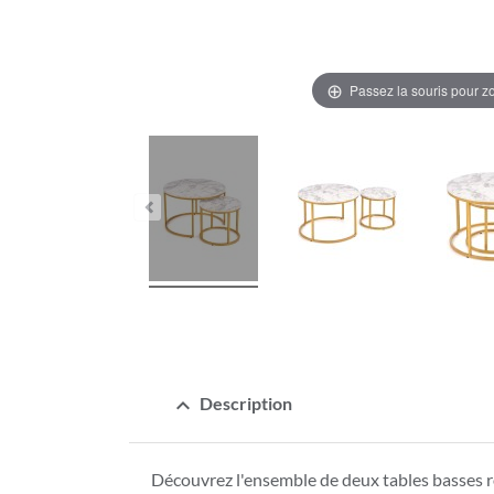
Passez la souris pour 
expand_less
Description
Découvrez l'ensemble de deux tables basse