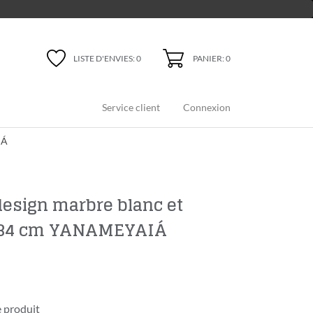
PANIER: 0
LISTE D'ENVIES:
0
Service client
Connexion
IÁ
design marbre blanc et
, 34 cm YANAMEYAIÁ
 produit