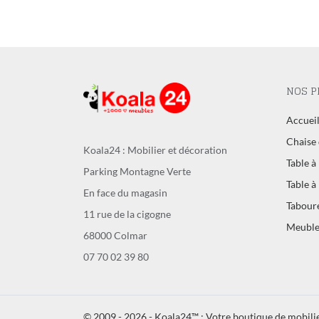
NOS P
Accuei
Chaise 
Koala24 : Mobilier et décoration
Table à
Parking Montagne Verte
Table à
En face du magasin
Tabour
11 rue de la cigogne
Meuble
68000 Colmar
07 70 02 39 80
© 2009 - 2026 - Koala24™ : Votre boutique de mobilie