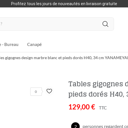
Profitez tous les jours de nouveautés en livraison gratuite
e - Bureau
Canapé
les gigognes design marbre blanc et pieds dorés H40, 34 cm YANAMEYA
Tables gigognes 
pieds dorés H40
0
129,00 €
TTC
personnes regardent ce
2